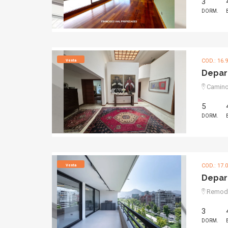
3
DORM.
COD.: 16.
Venta
Depar
Camino 
5
DORM.
COD.: 17.
Venta
Depar
Remodel
3
DORM.