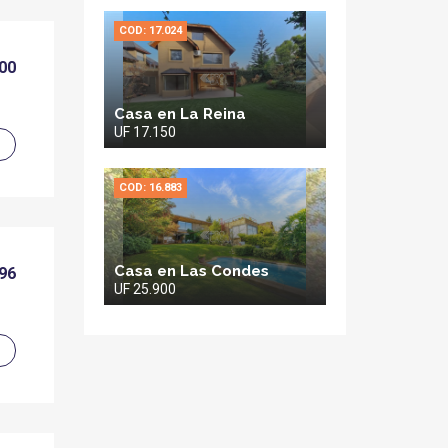
COD: 17.024
000
Casa en La Reina
UF 17.150
COD: 16.883
Casa en Las Condes
996
UF 25.900