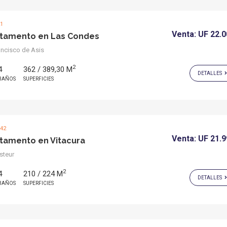
21
Venta:
UF 22.
tamento en Las Condes
ncisco de Asis
2
4
362 / 389,30 M
DETALLES
BAÑOS
SUPERFICIES
642
Venta:
UF 21.
tamento en Vitacura
steur
2
4
210 / 224 M
DETALLES
BAÑOS
SUPERFICIES