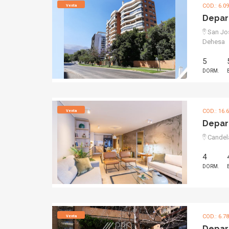
COD.: 6.0
Venta
Depar
San Jos
Dehesa
5
DORM.
COD.: 16.
Venta
Depar
Candela
4
DORM.
COD.: 6.7
Venta
Depar