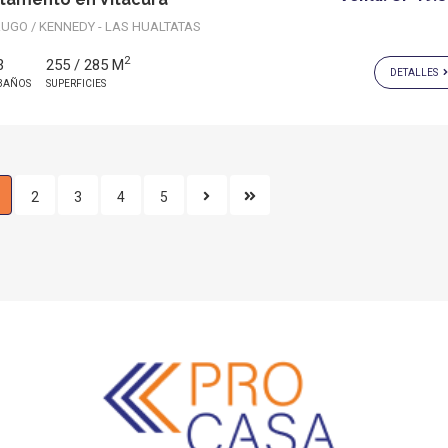
GO / KENNEDY - LAS HUALTATAS
2
3
255 / 285 M
DETALLES
BAÑOS
SUPERFICIES
2
3
4
5