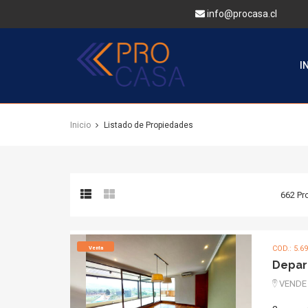
info@procasa.cl
PROCASA
I
Inicio
Listado de Propiedades
662 Pr
COD.: 5.6
Venta
Depar
VENDE 