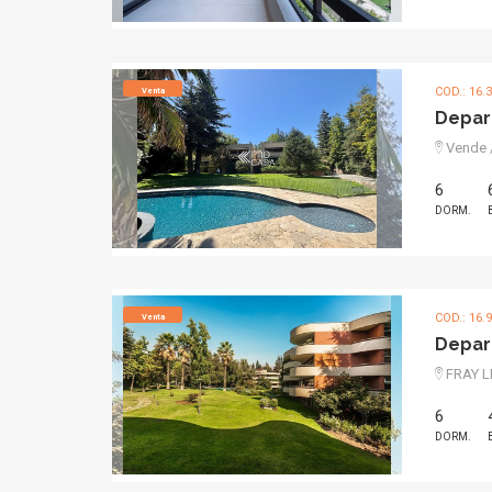
COD.: 16.
Venta
Depar
Vende /
6
DORM.
COD.: 16.
Venta
Depar
FRAY L
6
DORM.