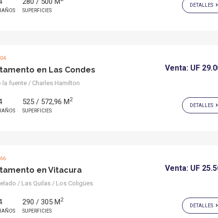
4
280 / 500 M
DETALLES
BAÑOS
SUPERFICIES
904
Venta:
UF 29.
tamento en Las Condes
la fuente / Charles Hamilton
2
4
525 / 572,96 M
DETALLES
BAÑOS
SUPERFICIES
066
Venta:
UF 25.
tamento en Vitacura
ado / Las Quilas / Los Coligües
2
4
290 / 305 M
DETALLES
BAÑOS
SUPERFICIES