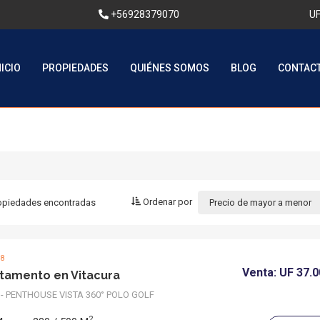
+56928379070
UF
NICIO
PROPIEDADES
QUIÉNES SOMOS
BLOG
CONTAC
Ordenar por
opiedades
encontradas
Precio de mayor a menor
98
Venta:
UF 37.
tamento en Vitacura
- PENTHOUSE VISTA 360° POLO GOLF
2