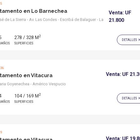
95
tamento en Lo Barnechea
Venta:
UF
é de La Sierra - Av. Las Condes - Escribá de Balaguer - La
21.800
2
5
278 / 328 M
DETALLES
BAÑOS
SUPERFICIES
636
Venta:
UF 21.
tamento en Vitacura
ria Goyenechea - Américo Vespucio
2
4
104 / 169 M
DETALLES
BAÑOS
SUPERFICIES
89
Venta:
UF 19.
tamento en Vitacura