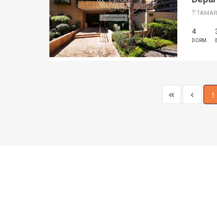
TAMARU
4
DORM.
1
PROCASA