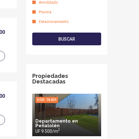
Amoblado
Piscina
Estacionamiento
000
BUSCAR
Propiedades
Destacadas
900
COD: 16.621
Departamento en
Peñalolén
2
UF 9.500/m