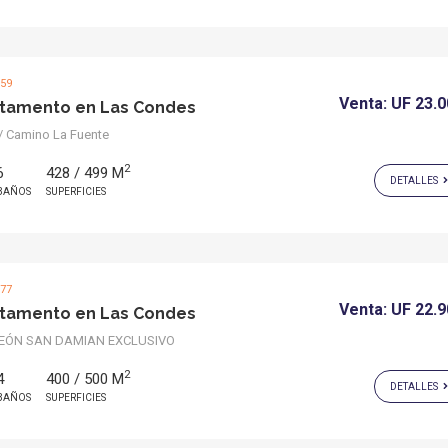
359
Venta:
UF 23.
tamento en Las Condes
 Camino La Fuente
2
6
428 / 499 M
DETALLES
BAÑOS
SUPERFICIES
977
Venta:
UF 22.
tamento en Las Condes
EÓN SAN DAMIAN EXCLUSIVO
2
4
400 / 500 M
DETALLES
BAÑOS
SUPERFICIES