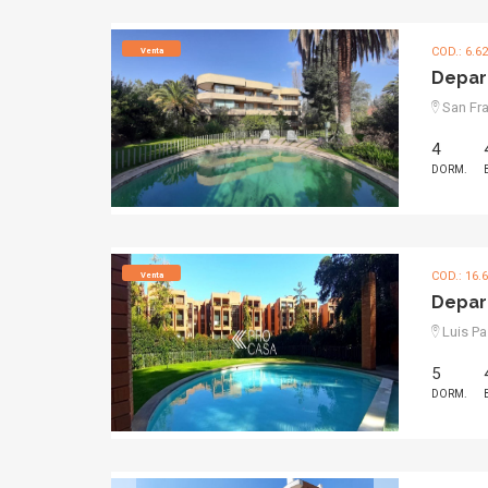
COD.: 6.6
Venta
Depar
San Fra
4
DORM.
COD.: 16.
Venta
Depar
Luis Pa
5
DORM.