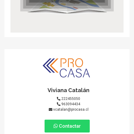
Viviana Catalán
222455050
963094434
vcatalan@procasa.cl
Contactar