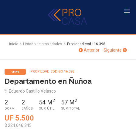
PROCASA
Inicio
Listado de propiedades
Propiedad cod.: 16.398
Anterior
Siguiente
PROPIEDAD CÓDIGO 16.398
VENTA
Departamento en Ñuñoa
Eduardo Castillo Velasco
2
2
2
2
54 M
57 M
DORM.
BAÑOS
SUP. ÚTIL
SUP. TOTAL
UF 5.500
$ 224.646.345